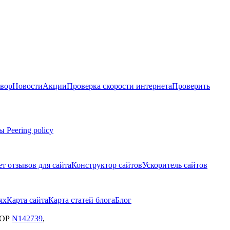
вор
Новости
Акции
Проверка скорости интернета
Проверить
мы
Peering policy
т отзывов для сайта
Конструктор сайтов
Ускоритель сайтов
ях
Карта сайта
Карта статей блога
Блог
ЗОР
N142739
,