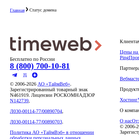
Статус домена
Главная
Клиента
Цены на
Ping
Пров
Бесплатно по России
8 (800) 700-10-81
Партнер
Вебмаст
© 2006-
2026
АО «ТаймВеб»
.
Продукт
Зарегистрированный товарный знак
N461919. Лицензии РОСКОМНАДЗОР
Хостинг
N142739
,
О компа
Л030-00114-77/00890704
,
О нас
От
Л030-00114-77/00890703
.
© 2006-
2
Зарегис
Политика АО «ТаймВэб» в отношении
обработки персональных данных