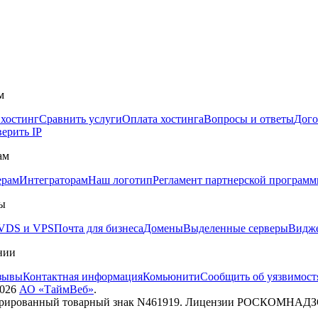
м
 хостинг
Сравнить услуги
Оплата хостинга
Вопросы и ответы
Дого
ерить IP
ам
ерам
Интеграторам
Наш логотип
Регламент партнерской програм
ы
VDS и VPS
Почта для бизнеса
Домены
Выделенные серверы
Видже
нии
зывы
Контактная информация
Комьюнити
Сообщить об уязвимост
026
АО «ТаймВеб»
.
трированный товарный знак N461919. Лицензии РОСКОМНАД