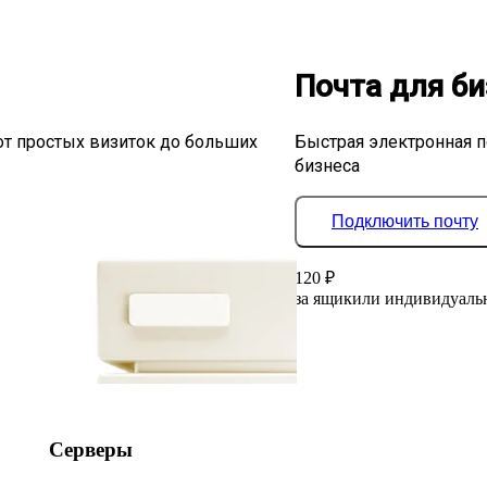
Почта для би
от простых визиток до больших
Быстрая электронная п
бизнеса
Подключить почту
120
₽
за ящик
или индивидуаль
Серверы